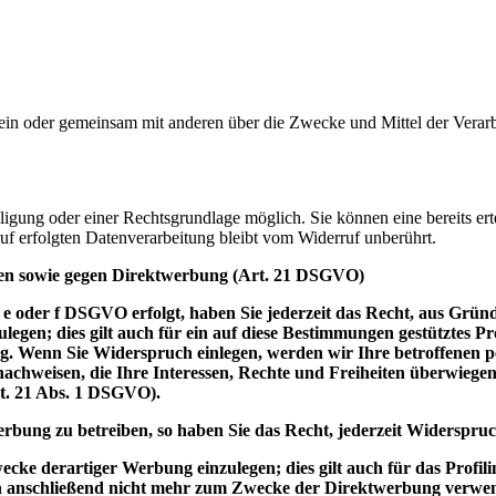
ie allein oder gemeinsam mit anderen über die Zwecke und Mittel der V
igung oder einer Rechtsgrundlage möglich. Sie können eine bereits erte
uf erfolgten Datenverarbeitung bleibt vom Widerruf unberührt.
len sowie gegen Direktwerbung (Art. 21 DSGVO)
 e oder f DSGVO erfolgt, haben Sie jederzeit das Recht, aus Gründ
en; dies gilt auch für ein auf diese Bestimmungen gestütztes Prof
. Wenn Sie Widerspruch einlegen, werden wir Ihre betroffenen pe
achweisen, die Ihre Interessen, Rechte und Freiheiten überwiege
t. 21 Abs. 1 DSGVO).
bung zu betreiben, so haben Sie das Recht, jederzeit Widerspruc
e derartiger Werbung einzulegen; dies gilt auch für das Profilin
n anschließend nicht mehr zum Zwecke der Direktwerbung verwen