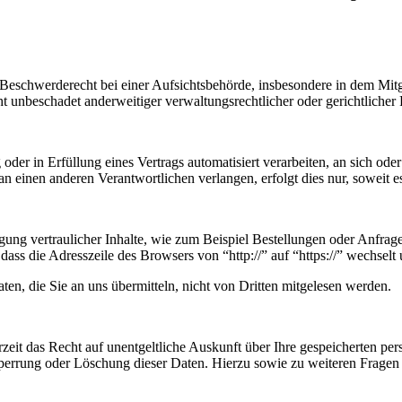
schwerderecht bei einer Aufsichtsbehörde, insbesondere in dem Mitgli
 unbeschadet anderweitiger verwaltungsrechtlicher oder gerichtlicher 
oder in Erfüllung eines Vertrags automatisiert verarbeiten, an sich od
n einen anderen Verantwortlichen verlangen, erfolgt dies nur, soweit e
ung vertraulicher Inhalte, wie zum Beispiel Bestellungen oder Anfrage
dass die Adresszeile des Browsers von “http://” auf “https://” wechsel
en, die Sie an uns übermitteln, nicht von Dritten mitgelesen werden.
zeit das Recht auf unentgeltliche Auskunft über Ihre gespeicherten 
Sperrung oder Löschung dieser Daten. Hierzu sowie zu weiteren Frage