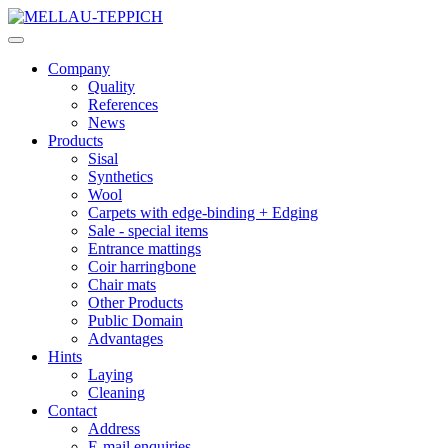
Company
Quality
References
News
Products
Sisal
Synthetics
Wool
Carpets with edge-binding + Edging
Sale - special items
Entrance mattings
Coir harringbone
Chair mats
Other Products
Public Domain
Advantages
Hints
Laying
Cleaning
Contact
Address
E-mail enquiries