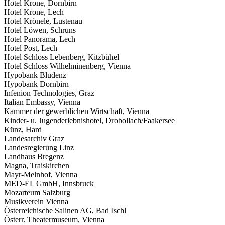
Hotel Krone, Dornbirn
Hotel Krone, Lech
Hotel Krönele, Lustenau
Hotel Löwen, Schruns
Hotel Panorama, Lech
Hotel Post, Lech
Hotel Schloss Lebenberg, Kitzbühel
Hotel Schloss Wilhelminenberg, Vienna
Hypobank Bludenz
Hypobank Dornbirn
Infenion Technologies, Graz
Italian Embassy, Vienna
Kammer der gewerblichen Wirtschaft, Vienna
Kinder- u. Jugenderlebnishotel, Drobollach/Faakersee
Künz, Hard
Landesarchiv Graz
Landesregierung Linz
Landhaus Bregenz
Magna, Traiskirchen
Mayr-Melnhof, Vienna
MED-EL GmbH, Innsbruck
Mozarteum Salzburg
Musikverein Vienna
Österreichische Salinen AG, Bad Ischl
Österr. Theatermuseum, Vienna