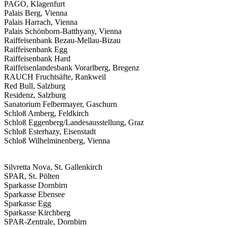
PAGO, Klagenfurt
Palais Berg, Vienna
Palais Harrach, Vienna
Palais Schönborn-Batthyany, Vienna
Raiffeisenbank Bezau-Mellau-Bizau
Raiffeisenbank Egg
Raiffeisenbank Hard
Raiffeisenlandesbank Vorarlberg, Bregenz
RAUCH Fruchtsäfte, Rankweil
Red Bull, Salzburg
Residenz, Salzburg
Sanatorium Felbermayer, Gaschurn
Schloß Amberg, Feldkirch
Schloß Eggenberg/Landesausstellung, Graz
Schloß Esterhazy, Eisenstadt
Schloß Wilhelminenberg, Vienna
Silvretta Nova, St. Gallenkirch
SPAR, St. Pölten
Sparkasse Dornbirn
Sparkasse Ebensee
Sparkasse Egg
Sparkasse Kirchberg
SPAR-Zentrale, Dornbirn