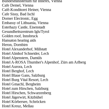
Bundesministerium für Inneres, Vienna
Cafe Demel, Vienna
Café-Konditorei Heiner, Vienna
Cafe Sissy, Bad Ischl
Dorner Electronic, Egg
Embassy of Lithuania, Vienna
Esterhazy Castle, Eisenstadt
Gesundheitszentrum Igls/Tyrol
Golden roof, Innsbruck
Hansaton hearing aids
Heron, Dornbirn
Hotel Alexanderhof, Millstatt
Hotel Almhof Schneider, Lech
Hotel Alpenstern, Damüls
Hotel A-ROSA Thurnher's Alpenhof, Zürs am Arlberg
Hotel Aurora, Lech
Hotel Berghof, Lech
Hotel Blaue Gans, Salzburg
Hotel Burg Vital Resort, Lech
Hotel Gmachl, Bergheim
Hotel zum Hirschen, Salzburg
Hotel Hirschen, Schwarzenberg
Hotel Jägerwirt, Kitzbühel
Hotel Körbersee, Schröcken
Hotel Kreuz, Mellau