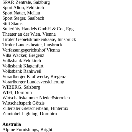
SPAR-Zentrale, Salzburg
Sport Alton, Feldkirch
Sport Natter, Mellau
Sport Steger, Saalbach
Stift Stams
Sutterlüty Handels GmbH & Co., Egg
Theater an der Wien, Vienna
Tiroler Gebietskrankenkasse, Innsbruck
Tiroler Landestheater, Innsbruck
Verfassungsgerichtshof Vienna
Villa Wacker, Bregenz
Volksbank Feldkirch
Volksbank Klagenfurt
Volksbank Rankweil
Vorarlberger Kraftwerke, Bregenz
Vorarlberger Landesversicherung
WIBERG, Salzburg
WIFI, Dornbrin
Wirtschaftskammer Niederösterreich
Wirtschaftspark Götzis
Zillertaler Gletscherbahn, Hintertux
Zumtobel Lighting, Dornbirn
Australia
Alpine Furnishings, Bright