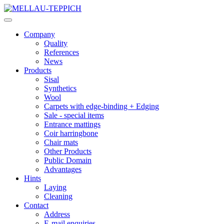
Company
Quality
References
News
Products
Sisal
Synthetics
Wool
Carpets with edge-binding + Edging
Sale - special items
Entrance mattings
Coir harringbone
Chair mats
Other Products
Public Domain
Advantages
Hints
Laying
Cleaning
Contact
Address
E-mail enquiries