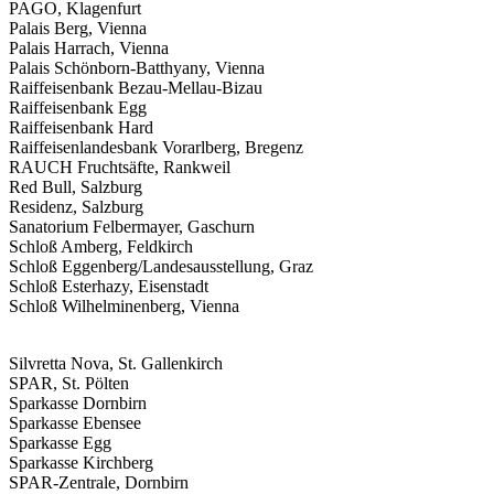
PAGO, Klagenfurt
Palais Berg, Vienna
Palais Harrach, Vienna
Palais Schönborn-Batthyany, Vienna
Raiffeisenbank Bezau-Mellau-Bizau
Raiffeisenbank Egg
Raiffeisenbank Hard
Raiffeisenlandesbank Vorarlberg, Bregenz
RAUCH Fruchtsäfte, Rankweil
Red Bull, Salzburg
Residenz, Salzburg
Sanatorium Felbermayer, Gaschurn
Schloß Amberg, Feldkirch
Schloß Eggenberg/Landesausstellung, Graz
Schloß Esterhazy, Eisenstadt
Schloß Wilhelminenberg, Vienna
Silvretta Nova, St. Gallenkirch
SPAR, St. Pölten
Sparkasse Dornbirn
Sparkasse Ebensee
Sparkasse Egg
Sparkasse Kirchberg
SPAR-Zentrale, Dornbirn