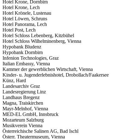
Hotel Krone, Dornbirn
Hotel Krone, Lech
Hotel Krönele, Lustenau
Hotel Löwen, Schruns
Hotel Panorama, Lech
Hotel Post, Lech
Hotel Schloss Lebenberg, Kitzbühel
Hotel Schloss Wilhelminenberg, Vienna
Hypobank Bludenz
Hypobank Dornbirn
Infenion Technologies, Graz
Italian Embassy, Vienna
Kammer der gewerblichen Wirtschaft, Vienna
Kinder- u. Jugenderlebnishotel, Drobollach/Faakersee
Künz, Hard
Landesarchiv Graz
Landesregierung Linz
Landhaus Bregenz
Magna, Traiskirchen
Mayr-Melnhof, Vienna
MED-EL GmbH, Innsbruck
Mozarteum Salzburg
Musikverein Vienna
Österreichische Salinen AG, Bad Ischl
Österr. Theatermuseum, Vienna