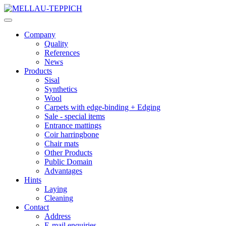
Company
Quality
References
News
Products
Sisal
Synthetics
Wool
Carpets with edge-binding + Edging
Sale - special items
Entrance mattings
Coir harringbone
Chair mats
Other Products
Public Domain
Advantages
Hints
Laying
Cleaning
Contact
Address
E-mail enquiries