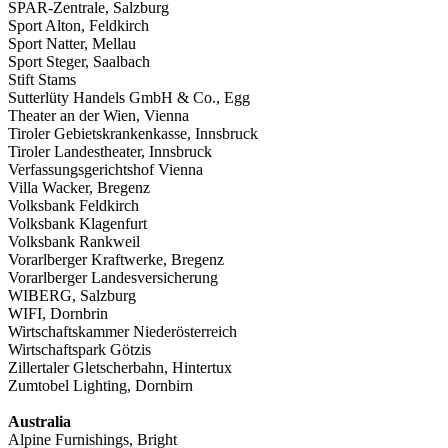
SPAR-Zentrale, Salzburg
Sport Alton, Feldkirch
Sport Natter, Mellau
Sport Steger, Saalbach
Stift Stams
Sutterlüty Handels GmbH & Co., Egg
Theater an der Wien, Vienna
Tiroler Gebietskrankenkasse, Innsbruck
Tiroler Landestheater, Innsbruck
Verfassungsgerichtshof Vienna
Villa Wacker, Bregenz
Volksbank Feldkirch
Volksbank Klagenfurt
Volksbank Rankweil
Vorarlberger Kraftwerke, Bregenz
Vorarlberger Landesversicherung
WIBERG, Salzburg
WIFI, Dornbrin
Wirtschaftskammer Niederösterreich
Wirtschaftspark Götzis
Zillertaler Gletscherbahn, Hintertux
Zumtobel Lighting, Dornbirn
Australia
Alpine Furnishings, Bright