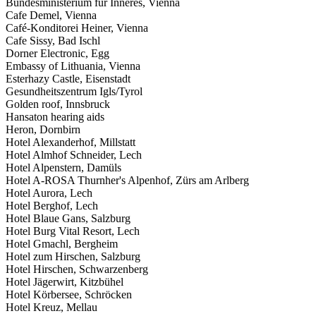
Bundesministerium für Inneres, Vienna
Cafe Demel, Vienna
Café-Konditorei Heiner, Vienna
Cafe Sissy, Bad Ischl
Dorner Electronic, Egg
Embassy of Lithuania, Vienna
Esterhazy Castle, Eisenstadt
Gesundheitszentrum Igls/Tyrol
Golden roof, Innsbruck
Hansaton hearing aids
Heron, Dornbirn
Hotel Alexanderhof, Millstatt
Hotel Almhof Schneider, Lech
Hotel Alpenstern, Damüls
Hotel A-ROSA Thurnher's Alpenhof, Zürs am Arlberg
Hotel Aurora, Lech
Hotel Berghof, Lech
Hotel Blaue Gans, Salzburg
Hotel Burg Vital Resort, Lech
Hotel Gmachl, Bergheim
Hotel zum Hirschen, Salzburg
Hotel Hirschen, Schwarzenberg
Hotel Jägerwirt, Kitzbühel
Hotel Körbersee, Schröcken
Hotel Kreuz, Mellau