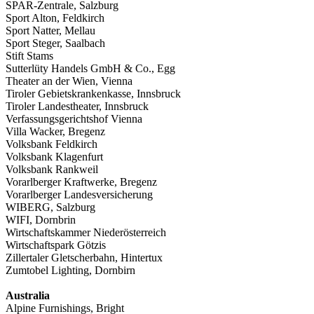
SPAR-Zentrale, Salzburg
Sport Alton, Feldkirch
Sport Natter, Mellau
Sport Steger, Saalbach
Stift Stams
Sutterlüty Handels GmbH & Co., Egg
Theater an der Wien, Vienna
Tiroler Gebietskrankenkasse, Innsbruck
Tiroler Landestheater, Innsbruck
Verfassungsgerichtshof Vienna
Villa Wacker, Bregenz
Volksbank Feldkirch
Volksbank Klagenfurt
Volksbank Rankweil
Vorarlberger Kraftwerke, Bregenz
Vorarlberger Landesversicherung
WIBERG, Salzburg
WIFI, Dornbrin
Wirtschaftskammer Niederösterreich
Wirtschaftspark Götzis
Zillertaler Gletscherbahn, Hintertux
Zumtobel Lighting, Dornbirn
Australia
Alpine Furnishings, Bright