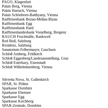
PAGO, Klagenfurt
Palais Berg, Vienna
Palais Harrach, Vienna
Palais Schönborn-Batthyany, Vienna
Raiffeisenbank Bezau-Mellau-Bizau
Raiffeisenbank Egg
Raiffeisenbank Hard
Raiffeisenlandesbank Vorarlberg, Bregenz
RAUCH Fruchtsäfte, Rankweil
Red Bull, Salzburg
Residenz, Salzburg
Sanatorium Felbermayer, Gaschurn
Schloß Amberg, Feldkirch
Schloß Eggenberg/Landesausstellung, Graz
Schloß Esterhazy, Eisenstadt
Schloß Wilhelminenberg, Vienna
Silvretta Nova, St. Gallenkirch
SPAR, St. Pölten
Sparkasse Dornbirn
Sparkasse Ebensee
Sparkasse Egg
Sparkasse Kirchberg
SPAR-Zentrale, Dornbirn