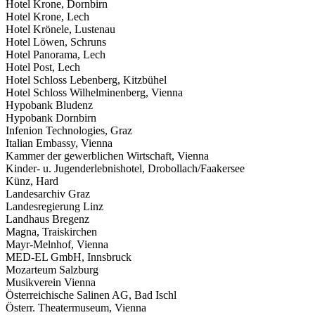
Hotel Krone, Dornbirn
Hotel Krone, Lech
Hotel Krönele, Lustenau
Hotel Löwen, Schruns
Hotel Panorama, Lech
Hotel Post, Lech
Hotel Schloss Lebenberg, Kitzbühel
Hotel Schloss Wilhelminenberg, Vienna
Hypobank Bludenz
Hypobank Dornbirn
Infenion Technologies, Graz
Italian Embassy, Vienna
Kammer der gewerblichen Wirtschaft, Vienna
Kinder- u. Jugenderlebnishotel, Drobollach/Faakersee
Künz, Hard
Landesarchiv Graz
Landesregierung Linz
Landhaus Bregenz
Magna, Traiskirchen
Mayr-Melnhof, Vienna
MED-EL GmbH, Innsbruck
Mozarteum Salzburg
Musikverein Vienna
Österreichische Salinen AG, Bad Ischl
Österr. Theatermuseum, Vienna