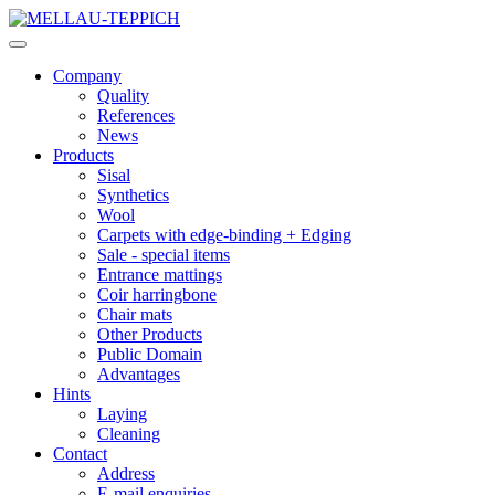
Company
Quality
References
News
Products
Sisal
Synthetics
Wool
Carpets with edge-binding + Edging
Sale - special items
Entrance mattings
Coir harringbone
Chair mats
Other Products
Public Domain
Advantages
Hints
Laying
Cleaning
Contact
Address
E-mail enquiries