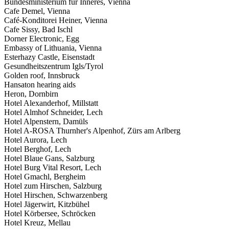
Bundesministerium für Inneres, Vienna
Cafe Demel, Vienna
Café-Konditorei Heiner, Vienna
Cafe Sissy, Bad Ischl
Dorner Electronic, Egg
Embassy of Lithuania, Vienna
Esterhazy Castle, Eisenstadt
Gesundheitszentrum Igls/Tyrol
Golden roof, Innsbruck
Hansaton hearing aids
Heron, Dornbirn
Hotel Alexanderhof, Millstatt
Hotel Almhof Schneider, Lech
Hotel Alpenstern, Damüls
Hotel A-ROSA Thurnher's Alpenhof, Zürs am Arlberg
Hotel Aurora, Lech
Hotel Berghof, Lech
Hotel Blaue Gans, Salzburg
Hotel Burg Vital Resort, Lech
Hotel Gmachl, Bergheim
Hotel zum Hirschen, Salzburg
Hotel Hirschen, Schwarzenberg
Hotel Jägerwirt, Kitzbühel
Hotel Körbersee, Schröcken
Hotel Kreuz, Mellau