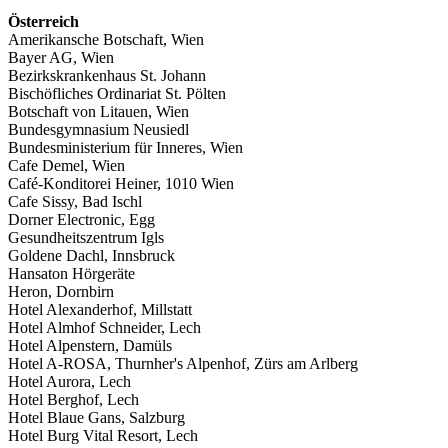
Österreich
Amerikansche Botschaft, Wien
Bayer AG, Wien
Bezirkskrankenhaus St. Johann
Bischöfliches Ordinariat St. Pölten
Botschaft von Litauen, Wien
Bundesgymnasium Neusiedl
Bundesministerium für Inneres, Wien
Cafe Demel, Wien
Café-Konditorei Heiner, 1010 Wien
Cafe Sissy, Bad Ischl
Dorner Electronic, Egg
Gesundheitszentrum Igls
Goldene Dachl, Innsbruck
Hansaton Hörgeräte
Heron, Dornbirn
Hotel Alexanderhof, Millstatt
Hotel Almhof Schneider, Lech
Hotel Alpenstern, Damüls
Hotel A-ROSA, Thurnher's Alpenhof, Zürs am Arlberg
Hotel Aurora, Lech
Hotel Berghof, Lech
Hotel Blaue Gans, Salzburg
Hotel Burg Vital Resort, Lech