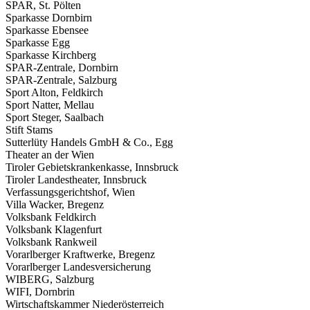
SPAR, St. Pölten
Sparkasse Dornbirn
Sparkasse Ebensee
Sparkasse Egg
Sparkasse Kirchberg
SPAR-Zentrale, Dornbirn
SPAR-Zentrale, Salzburg
Sport Alton, Feldkirch
Sport Natter, Mellau
Sport Steger, Saalbach
Stift Stams
Sutterlüty Handels GmbH & Co., Egg
Theater an der Wien
Tiroler Gebietskrankenkasse, Innsbruck
Tiroler Landestheater, Innsbruck
Verfassungsgerichtshof, Wien
Villa Wacker, Bregenz
Volksbank Feldkirch
Volksbank Klagenfurt
Volksbank Rankweil
Vorarlberger Kraftwerke, Bregenz
Vorarlberger Landesversicherung
WIBERG, Salzburg
WIFI, Dornbrin
Wirtschaftskammer Niederösterreich