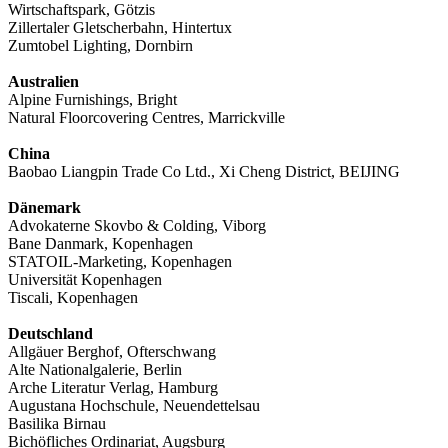
Wirtschaftspark, Götzis
Zillertaler Gletscherbahn, Hintertux
Zumtobel Lighting, Dornbirn
Australien
Alpine Furnishings, Bright
Natural Floorcovering Centres, Marrickville
China
Baobao Liangpin Trade Co Ltd., Xi Cheng District, BEIJING
Dänemark
Advokaterne Skovbo & Colding, Viborg
Bane Danmark, Kopenhagen
STATOIL-Marketing, Kopenhagen
Universität Kopenhagen
Tiscali, Kopenhagen
Deutschland
Allgäuer Berghof, Ofterschwang
Alte Nationalgalerie, Berlin
Arche Literatur Verlag, Hamburg
Augustana Hochschule, Neuendettelsau
Basilika Birnau
Bichöfliches Ordinariat, Augsburg