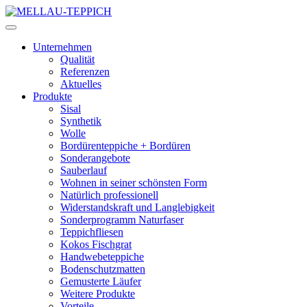
Unternehmen
Qualität
Referenzen
Aktuelles
Produkte
Sisal
Synthetik
Wolle
Bordürenteppiche + Bordüren
Sonderangebote
Sauberlauf
Wohnen in seiner schönsten Form
Natürlich professionell
Widerstandskraft und Langlebigkeit
Sonderprogramm Naturfaser
Teppichfliesen
Kokos Fischgrat
Handwebeteppiche
Bodenschutzmatten
Gemusterte Läufer
Weitere Produkte
Vorteile