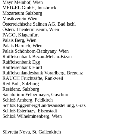
Mayr-Melnhof, Wien
MED-EL GmbH, Innsbruck
Mozarteum Salzburg
Musikverein Wien
Österreichische Salinen AG, Bad Ischl
Österr. Theatermuseum, Wien
PAGO, Klagenfurt
Palais Berg, Wien
Palais Harrach, Wien
Palais Schönborn-Batthyany, Wien
Raiffeisenbank Bezau-Mellau-Bizau
Raiffeisenbank Egg
Raiffeisenbank Hard
Raiffeisenlandesbank Vorarlberg, Bregenz
RAUCH Fruchtsäfte, Rankweil
Red Bull, Salzburg
Residenz, Salzburg
Sanatorium Felbermayer, Gaschurn
Schloß Amberg, Feldkirch
Schloß Eggenberg/Landesausstellung, Graz
Schloß Esterhazy, Eisenstadt
Schloß Wilhelminenberg, Wien
Silvretta Nova, St. Gallenkirch