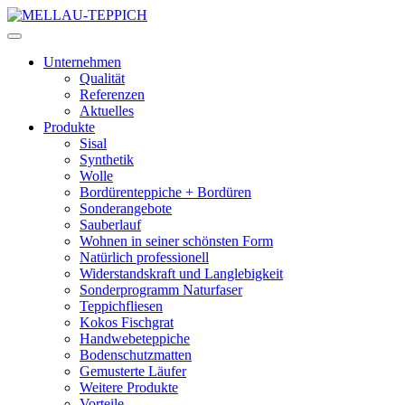
Unternehmen
Qualität
Referenzen
Aktuelles
Produkte
Sisal
Synthetik
Wolle
Bordürenteppiche + Bordüren
Sonderangebote
Sauberlauf
Wohnen in seiner schönsten Form
Natürlich professionell
Widerstandskraft und Langlebigkeit
Sonderprogramm Naturfaser
Teppichfliesen
Kokos Fischgrat
Handwebeteppiche
Bodenschutzmatten
Gemusterte Läufer
Weitere Produkte
Vorteile