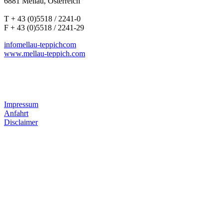
6881 Mellau, Österreich
T + 43 (0)5518 / 2241-0
F + 43 (0)5518 / 2241-29
info
mellau-teppich
com
www.mellau-teppich.com
Impressum
Anfahrt
Disclaimer