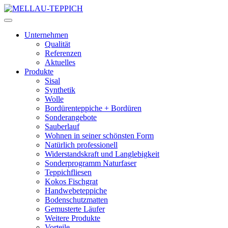
Unternehmen
Qualität
Referenzen
Aktuelles
Produkte
Sisal
Synthetik
Wolle
Bordürenteppiche + Bordüren
Sonderangebote
Sauberlauf
Wohnen in seiner schönsten Form
Natürlich professionell
Widerstandskraft und Langlebigkeit
Sonderprogramm Naturfaser
Teppichfliesen
Kokos Fischgrat
Handwebeteppiche
Bodenschutzmatten
Gemusterte Läufer
Weitere Produkte
Vorteile