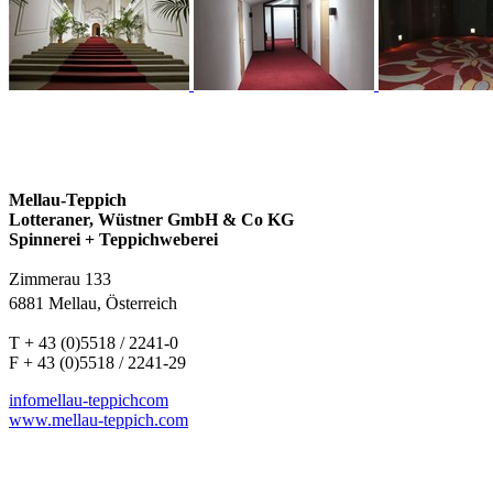
Mellau-Teppich
Lotteraner, Wüstner GmbH & Co KG
Spinnerei + Teppichweberei
Zimmerau 133
6881 Mellau, Österreich
T + 43 (0)5518 / 2241-0
F + 43 (0)5518 / 2241-29
info
mellau-teppich
com
www.mellau-teppich.com