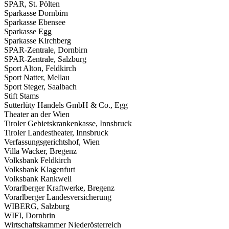
SPAR, St. Pölten
Sparkasse Dornbirn
Sparkasse Ebensee
Sparkasse Egg
Sparkasse Kirchberg
SPAR-Zentrale, Dornbirn
SPAR-Zentrale, Salzburg
Sport Alton, Feldkirch
Sport Natter, Mellau
Sport Steger, Saalbach
Stift Stams
Sutterlüty Handels GmbH & Co., Egg
Theater an der Wien
Tiroler Gebietskrankenkasse, Innsbruck
Tiroler Landestheater, Innsbruck
Verfassungsgerichtshof, Wien
Villa Wacker, Bregenz
Volksbank Feldkirch
Volksbank Klagenfurt
Volksbank Rankweil
Vorarlberger Kraftwerke, Bregenz
Vorarlberger Landesversicherung
WIBERG, Salzburg
WIFI, Dornbrin
Wirtschaftskammer Niederösterreich