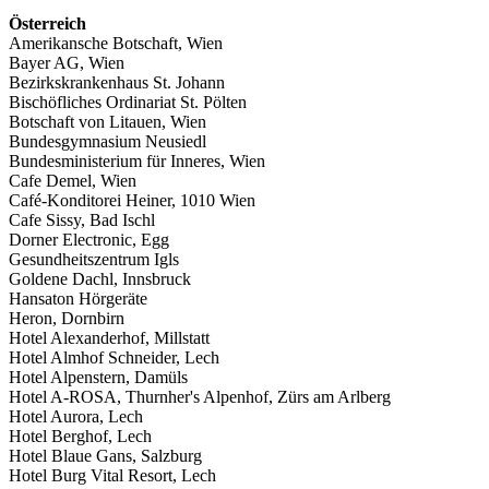
Österreich
Amerikansche Botschaft, Wien
Bayer AG, Wien
Bezirkskrankenhaus St. Johann
Bischöfliches Ordinariat St. Pölten
Botschaft von Litauen, Wien
Bundesgymnasium Neusiedl
Bundesministerium für Inneres, Wien
Cafe Demel, Wien
Café-Konditorei Heiner, 1010 Wien
Cafe Sissy, Bad Ischl
Dorner Electronic, Egg
Gesundheitszentrum Igls
Goldene Dachl, Innsbruck
Hansaton Hörgeräte
Heron, Dornbirn
Hotel Alexanderhof, Millstatt
Hotel Almhof Schneider, Lech
Hotel Alpenstern, Damüls
Hotel A-ROSA, Thurnher's Alpenhof, Zürs am Arlberg
Hotel Aurora, Lech
Hotel Berghof, Lech
Hotel Blaue Gans, Salzburg
Hotel Burg Vital Resort, Lech