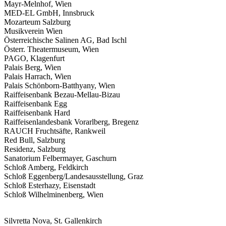
Mayr-Melnhof, Wien
MED-EL GmbH, Innsbruck
Mozarteum Salzburg
Musikverein Wien
Österreichische Salinen AG, Bad Ischl
Österr. Theatermuseum, Wien
PAGO, Klagenfurt
Palais Berg, Wien
Palais Harrach, Wien
Palais Schönborn-Batthyany, Wien
Raiffeisenbank Bezau-Mellau-Bizau
Raiffeisenbank Egg
Raiffeisenbank Hard
Raiffeisenlandesbank Vorarlberg, Bregenz
RAUCH Fruchtsäfte, Rankweil
Red Bull, Salzburg
Residenz, Salzburg
Sanatorium Felbermayer, Gaschurn
Schloß Amberg, Feldkirch
Schloß Eggenberg/Landesausstellung, Graz
Schloß Esterhazy, Eisenstadt
Schloß Wilhelminenberg, Wien
Silvretta Nova, St. Gallenkirch