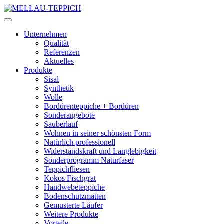
Unternehmen
Qualität
Referenzen
Aktuelles
Produkte
Sisal
Synthetik
Wolle
Bordürenteppiche + Bordüren
Sonderangebote
Sauberlauf
Wohnen in seiner schönsten Form
Natürlich professionell
Widerstandskraft und Langlebigkeit
Sonderprogramm Naturfaser
Teppichfliesen
Kokos Fischgrat
Handwebeteppiche
Bodenschutzmatten
Gemusterte Läufer
Weitere Produkte
Vorteile