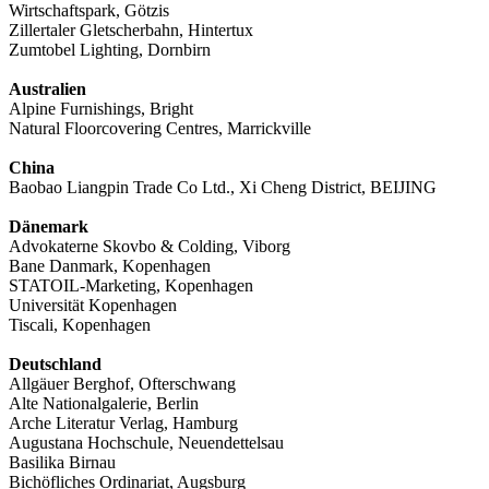
Wirtschaftspark, Götzis
Zillertaler Gletscherbahn, Hintertux
Zumtobel Lighting, Dornbirn
Australien
Alpine Furnishings, Bright
Natural Floorcovering Centres, Marrickville
China
Baobao Liangpin Trade Co Ltd., Xi Cheng District, BEIJING
Dänemark
Advokaterne Skovbo & Colding, Viborg
Bane Danmark, Kopenhagen
STATOIL-Marketing, Kopenhagen
Universität Kopenhagen
Tiscali, Kopenhagen
Deutschland
Allgäuer Berghof, Ofterschwang
Alte Nationalgalerie, Berlin
Arche Literatur Verlag, Hamburg
Augustana Hochschule, Neuendettelsau
Basilika Birnau
Bichöfliches Ordinariat, Augsburg