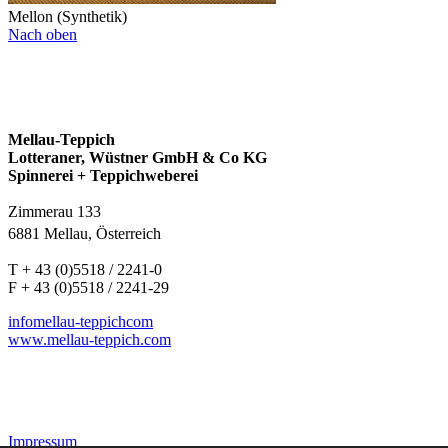
Mellon (Synthetik)
Nach oben
Mellau-Teppich
Lotteraner, Wüstner GmbH & Co KG
Spinnerei + Teppichweberei
Zimmerau 133
6881 Mellau, Österreich
T + 43 (0)5518 / 2241-0
F + 43 (0)5518 / 2241-29
info
mellau-teppich
com
www.mellau-teppich.com
Impressum