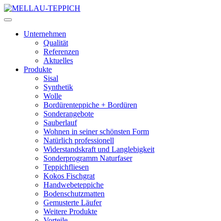
Unternehmen
Qualität
Referenzen
Aktuelles
Produkte
Sisal
Synthetik
Wolle
Bordürenteppiche + Bordüren
Sonderangebote
Sauberlauf
Wohnen in seiner schönsten Form
Natürlich professionell
Widerstandskraft und Langlebigkeit
Sonderprogramm Naturfaser
Teppichfliesen
Kokos Fischgrat
Handwebeteppiche
Bodenschutzmatten
Gemusterte Läufer
Weitere Produkte
Vorteile