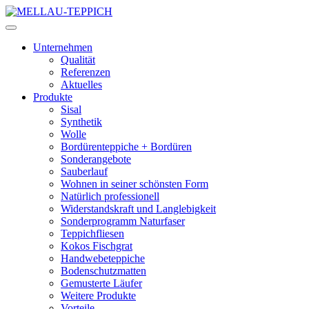
Unternehmen
Qualität
Referenzen
Aktuelles
Produkte
Sisal
Synthetik
Wolle
Bordürenteppiche + Bordüren
Sonderangebote
Sauberlauf
Wohnen in seiner schönsten Form
Natürlich professionell
Widerstandskraft und Langlebigkeit
Sonderprogramm Naturfaser
Teppichfliesen
Kokos Fischgrat
Handwebeteppiche
Bodenschutzmatten
Gemusterte Läufer
Weitere Produkte
Vorteile