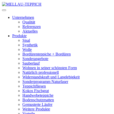
Unternehmen
Qualität
Referenzen
Aktuelles
Produkte
Sisal
Synthetik
Wolle
Bordürenteppiche + Bordüren
Sonderangebote
Sauberlauf
Wohnen in seiner schönsten Form
Natürlich professionell
Widerstandskraft und Langlebigkeit
Sonderprogramm Naturfaser
Teppichfliesen
Kokos Fischgrat
Handwebeteppiche
Bodenschutzmatten
Gemusterte Läufer
Weitere Produkte
Vorteile