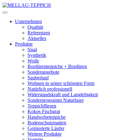
Unternehmen
Qualität
Referenzen
Aktuelles
Produkte
Sisal
Synthetik
Wolle
Bordürenteppiche + Bordüren
Sonderangebote
Sauberlauf
Wohnen in seiner schönsten Form
Natürlich professionell
Widerstandskraft und Langlebigkeit
Sonderprogramm Naturfaser
Teppichfliesen
Kokos Fischgrat
Handwebeteppiche
Bodenschutzmatten
Gemusterte Läufer
Weitere Produkte
Vorteile