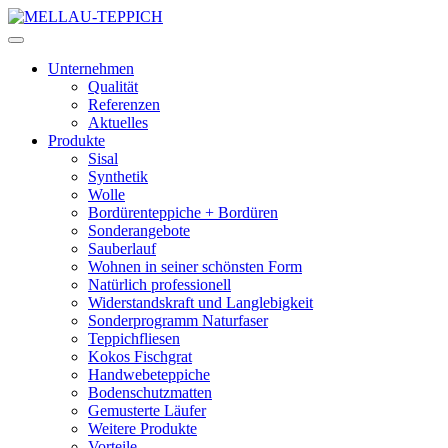
Unternehmen
Qualität
Referenzen
Aktuelles
Produkte
Sisal
Synthetik
Wolle
Bordürenteppiche + Bordüren
Sonderangebote
Sauberlauf
Wohnen in seiner schönsten Form
Natürlich professionell
Widerstandskraft und Langlebigkeit
Sonderprogramm Naturfaser
Teppichfliesen
Kokos Fischgrat
Handwebeteppiche
Bodenschutzmatten
Gemusterte Läufer
Weitere Produkte
Vorteile