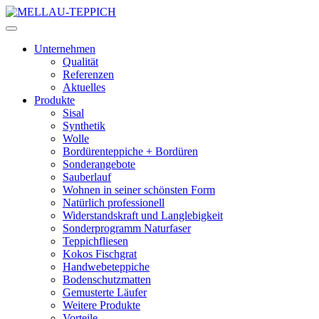
Unternehmen
Qualität
Referenzen
Aktuelles
Produkte
Sisal
Synthetik
Wolle
Bordürenteppiche + Bordüren
Sonderangebote
Sauberlauf
Wohnen in seiner schönsten Form
Natürlich professionell
Widerstandskraft und Langlebigkeit
Sonderprogramm Naturfaser
Teppichfliesen
Kokos Fischgrat
Handwebeteppiche
Bodenschutzmatten
Gemusterte Läufer
Weitere Produkte
Vorteile