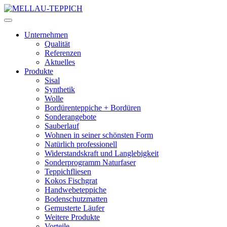
Unternehmen
Qualität
Referenzen
Aktuelles
Produkte
Sisal
Synthetik
Wolle
Bordürenteppiche + Bordüren
Sonderangebote
Sauberlauf
Wohnen in seiner schönsten Form
Natürlich professionell
Widerstandskraft und Langlebigkeit
Sonderprogramm Naturfaser
Teppichfliesen
Kokos Fischgrat
Handwebeteppiche
Bodenschutzmatten
Gemusterte Läufer
Weitere Produkte
Vorteile