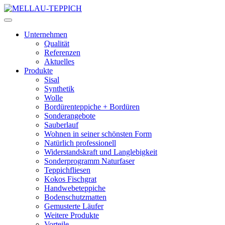
Unternehmen
Qualität
Referenzen
Aktuelles
Produkte
Sisal
Synthetik
Wolle
Bordürenteppiche + Bordüren
Sonderangebote
Sauberlauf
Wohnen in seiner schönsten Form
Natürlich professionell
Widerstandskraft und Langlebigkeit
Sonderprogramm Naturfaser
Teppichfliesen
Kokos Fischgrat
Handwebeteppiche
Bodenschutzmatten
Gemusterte Läufer
Weitere Produkte
Vorteile