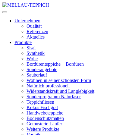
Unternehmen
Qualität
Referenzen
Aktuelles
Produkte
Sisal
Synthetik
Wolle
Bordürenteppiche + Bordüren
Sonderangebote
Sauberlauf
Wohnen in seiner schönsten Form
Natürlich professionell
Widerstandskraft und Langlebigkeit
Sonderprogramm Naturfaser
Teppichfliesen
Kokos Fischgrat
Handwebeteppiche
Bodenschutzmatten
Gemusterte Läufer
Weitere Produkte
Vorteile