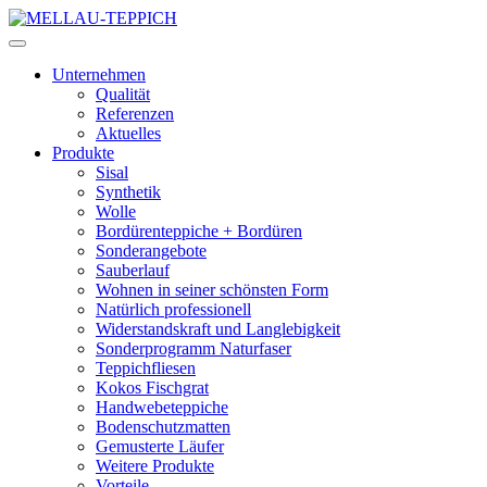
Unternehmen
Qualität
Referenzen
Aktuelles
Produkte
Sisal
Synthetik
Wolle
Bordürenteppiche + Bordüren
Sonderangebote
Sauberlauf
Wohnen in seiner schönsten Form
Natürlich professionell
Widerstandskraft und Langlebigkeit
Sonderprogramm Naturfaser
Teppichfliesen
Kokos Fischgrat
Handwebeteppiche
Bodenschutzmatten
Gemusterte Läufer
Weitere Produkte
Vorteile