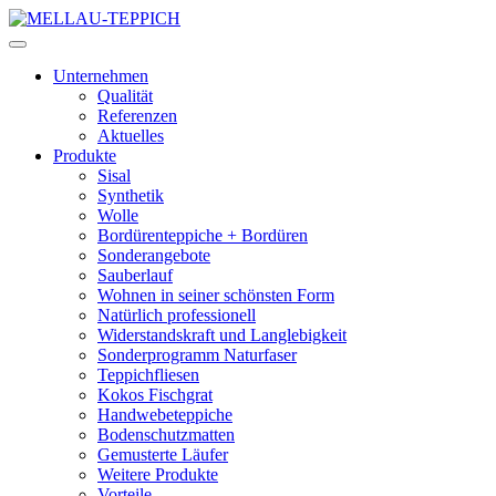
Unternehmen
Qualität
Referenzen
Aktuelles
Produkte
Sisal
Synthetik
Wolle
Bordürenteppiche + Bordüren
Sonderangebote
Sauberlauf
Wohnen in seiner schönsten Form
Natürlich professionell
Widerstandskraft und Langlebigkeit
Sonderprogramm Naturfaser
Teppichfliesen
Kokos Fischgrat
Handwebeteppiche
Bodenschutzmatten
Gemusterte Läufer
Weitere Produkte
Vorteile