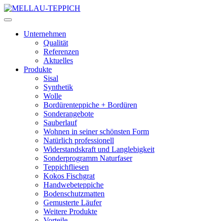
Unternehmen
Qualität
Referenzen
Aktuelles
Produkte
Sisal
Synthetik
Wolle
Bordürenteppiche + Bordüren
Sonderangebote
Sauberlauf
Wohnen in seiner schönsten Form
Natürlich professionell
Widerstandskraft und Langlebigkeit
Sonderprogramm Naturfaser
Teppichfliesen
Kokos Fischgrat
Handwebeteppiche
Bodenschutzmatten
Gemusterte Läufer
Weitere Produkte
Vorteile