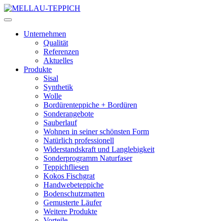
Unternehmen
Qualität
Referenzen
Aktuelles
Produkte
Sisal
Synthetik
Wolle
Bordürenteppiche + Bordüren
Sonderangebote
Sauberlauf
Wohnen in seiner schönsten Form
Natürlich professionell
Widerstandskraft und Langlebigkeit
Sonderprogramm Naturfaser
Teppichfliesen
Kokos Fischgrat
Handwebeteppiche
Bodenschutzmatten
Gemusterte Läufer
Weitere Produkte
Vorteile