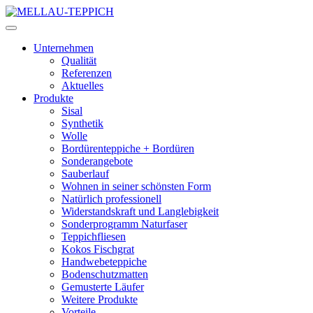
Unternehmen
Qualität
Referenzen
Aktuelles
Produkte
Sisal
Synthetik
Wolle
Bordürenteppiche + Bordüren
Sonderangebote
Sauberlauf
Wohnen in seiner schönsten Form
Natürlich professionell
Widerstandskraft und Langlebigkeit
Sonderprogramm Naturfaser
Teppichfliesen
Kokos Fischgrat
Handwebeteppiche
Bodenschutzmatten
Gemusterte Läufer
Weitere Produkte
Vorteile