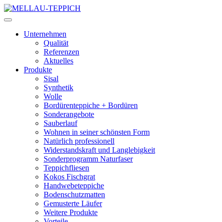
Unternehmen
Qualität
Referenzen
Aktuelles
Produkte
Sisal
Synthetik
Wolle
Bordürenteppiche + Bordüren
Sonderangebote
Sauberlauf
Wohnen in seiner schönsten Form
Natürlich professionell
Widerstandskraft und Langlebigkeit
Sonderprogramm Naturfaser
Teppichfliesen
Kokos Fischgrat
Handwebeteppiche
Bodenschutzmatten
Gemusterte Läufer
Weitere Produkte
Vorteile