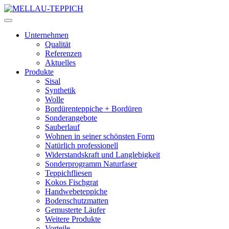
Unternehmen
Qualität
Referenzen
Aktuelles
Produkte
Sisal
Synthetik
Wolle
Bordürenteppiche + Bordüren
Sonderangebote
Sauberlauf
Wohnen in seiner schönsten Form
Natürlich professionell
Widerstandskraft und Langlebigkeit
Sonderprogramm Naturfaser
Teppichfliesen
Kokos Fischgrat
Handwebeteppiche
Bodenschutzmatten
Gemusterte Läufer
Weitere Produkte
Vorteile