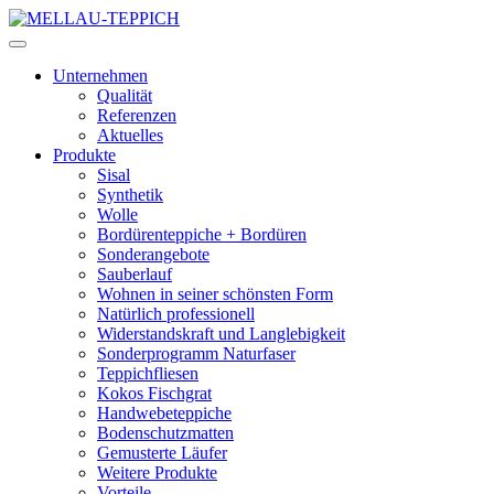
Unternehmen
Qualität
Referenzen
Aktuelles
Produkte
Sisal
Synthetik
Wolle
Bordürenteppiche + Bordüren
Sonderangebote
Sauberlauf
Wohnen in seiner schönsten Form
Natürlich professionell
Widerstandskraft und Langlebigkeit
Sonderprogramm Naturfaser
Teppichfliesen
Kokos Fischgrat
Handwebeteppiche
Bodenschutzmatten
Gemusterte Läufer
Weitere Produkte
Vorteile