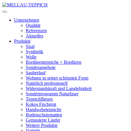
Unternehmen
Qualität
Referenzen
Aktuelles
Produkte
Sisal
Synthetik
Wolle
Bordürenteppiche + Bordüren
Sonderangebote
Sauberlauf
Wohnen in seiner schönsten Form
Natürlich professionell
Widerstandskraft und Langlebigkeit
Sonderprogramm Naturfaser
Teppichfliesen
Kokos Fischgrat
Handwebeteppiche
Bodenschutzmatten
Gemusterte Läufer
Weitere Produkte
Vorteile