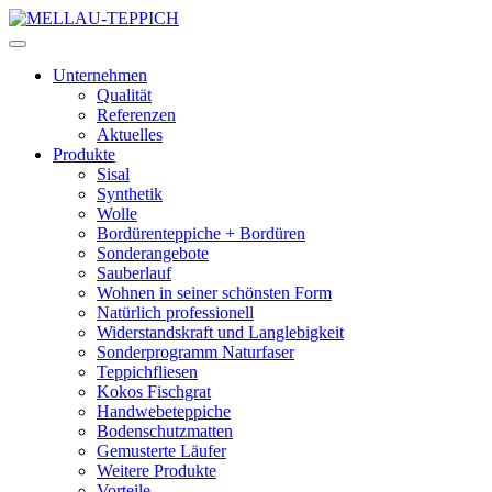
Unternehmen
Qualität
Referenzen
Aktuelles
Produkte
Sisal
Synthetik
Wolle
Bordürenteppiche + Bordüren
Sonderangebote
Sauberlauf
Wohnen in seiner schönsten Form
Natürlich professionell
Widerstandskraft und Langlebigkeit
Sonderprogramm Naturfaser
Teppichfliesen
Kokos Fischgrat
Handwebeteppiche
Bodenschutzmatten
Gemusterte Läufer
Weitere Produkte
Vorteile