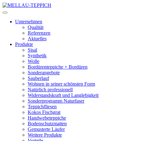
Unternehmen
Qualität
Referenzen
Aktuelles
Produkte
Sisal
Synthetik
Wolle
Bordürenteppiche + Bordüren
Sonderangebote
Sauberlauf
Wohnen in seiner schönsten Form
Natürlich professionell
Widerstandskraft und Langlebigkeit
Sonderprogramm Naturfaser
Teppichfliesen
Kokos Fischgrat
Handwebeteppiche
Bodenschutzmatten
Gemusterte Läufer
Weitere Produkte
Vorteile