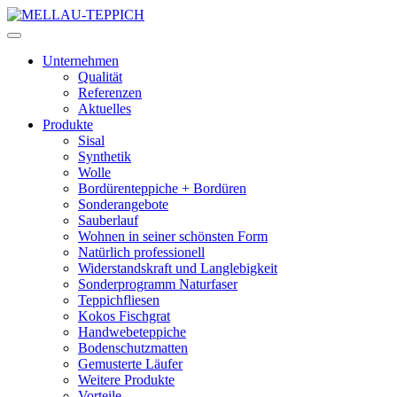
Unternehmen
Qualität
Referenzen
Aktuelles
Produkte
Sisal
Synthetik
Wolle
Bordürenteppiche + Bordüren
Sonderangebote
Sauberlauf
Wohnen in seiner schönsten Form
Natürlich professionell
Widerstandskraft und Langlebigkeit
Sonderprogramm Naturfaser
Teppichfliesen
Kokos Fischgrat
Handwebeteppiche
Bodenschutzmatten
Gemusterte Läufer
Weitere Produkte
Vorteile