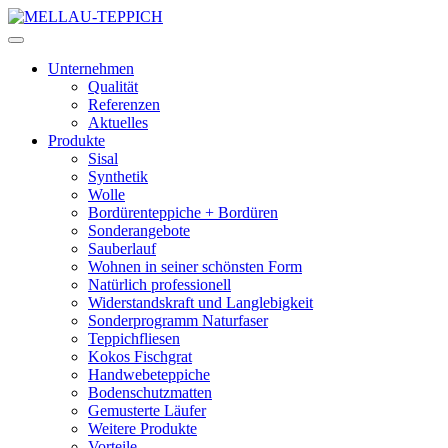
Unternehmen
Qualität
Referenzen
Aktuelles
Produkte
Sisal
Synthetik
Wolle
Bordürenteppiche + Bordüren
Sonderangebote
Sauberlauf
Wohnen in seiner schönsten Form
Natürlich professionell
Widerstandskraft und Langlebigkeit
Sonderprogramm Naturfaser
Teppichfliesen
Kokos Fischgrat
Handwebeteppiche
Bodenschutzmatten
Gemusterte Läufer
Weitere Produkte
Vorteile