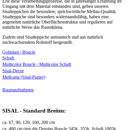
Erst diese Verarbeitungsprozesse, die in jahrelanger Erfahrung im
Umgang mit dem Material entstanden sind, geben unseren
Sisalteppichen die besondere, sprichwörtliche Mellau-Qualität.
Sisalteppiche sind besonders widerstandsfähig, haben eine
angenehm natürliche Oberflächenstruktur und regulieren auf
natürliche Weise das Raumklima.
Zudem sind Sisalteppiche antistatisch und aus natürlich
nachwachsendem Rohstoff hergestellt.
Goliplast / Boucle
Schaft
Multicolor Boucle / Multicolor Schaft
Sisal-Decor
Mellcarta (Sisal-Papier)
Raumaufnahmen
SISAL - Standard Breiten:
ca. 67, 90, 120, 160, 200 cm
ca. 400 cm (nur die Dessins Boucle 345k, 355k, Schaft 1005k,