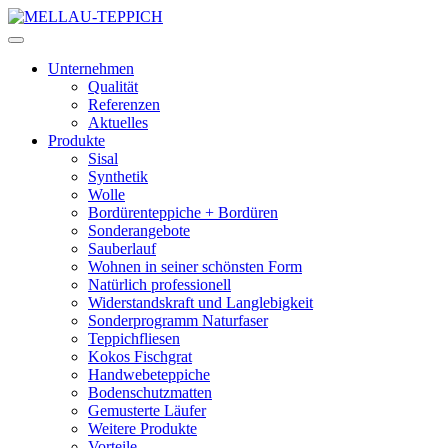
Unternehmen
Qualität
Referenzen
Aktuelles
Produkte
Sisal
Synthetik
Wolle
Bordürenteppiche + Bordüren
Sonderangebote
Sauberlauf
Wohnen in seiner schönsten Form
Natürlich professionell
Widerstandskraft und Langlebigkeit
Sonderprogramm Naturfaser
Teppichfliesen
Kokos Fischgrat
Handwebeteppiche
Bodenschutzmatten
Gemusterte Läufer
Weitere Produkte
Vorteile