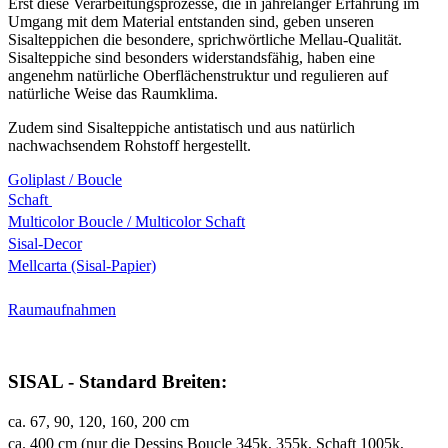
Erst diese Verarbeitungsprozesse, die in jahrelanger Erfahrung im
Umgang mit dem Material entstanden sind, geben unseren
Sisalteppichen die besondere, sprichwörtliche Mellau-Qualität.
Sisalteppiche sind besonders widerstandsfähig, haben eine
angenehm natürliche Oberflächenstruktur und regulieren auf
natürliche Weise das Raumklima.
Zudem sind Sisalteppiche antistatisch und aus natürlich
nachwachsendem Rohstoff hergestellt.
Goliplast / Boucle
Schaft
Multicolor Boucle / Multicolor Schaft
Sisal-Decor
Mellcarta (Sisal-Papier)
Raumaufnahmen
SISAL - Standard Breiten:
ca. 67, 90, 120, 160, 200 cm
ca. 400 cm (nur die Dessins Boucle 345k, 355k, Schaft 1005k,