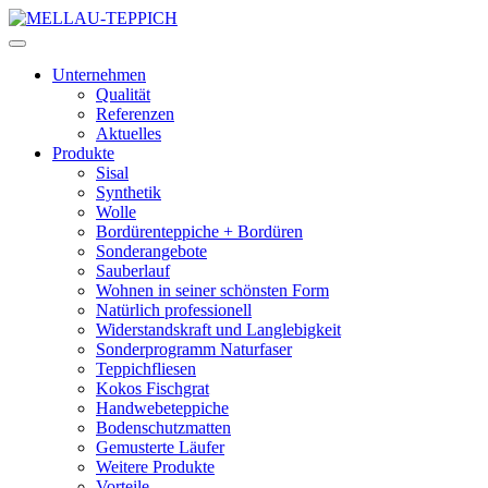
Unternehmen
Qualität
Referenzen
Aktuelles
Produkte
Sisal
Synthetik
Wolle
Bordürenteppiche + Bordüren
Sonderangebote
Sauberlauf
Wohnen in seiner schönsten Form
Natürlich professionell
Widerstandskraft und Langlebigkeit
Sonderprogramm Naturfaser
Teppichfliesen
Kokos Fischgrat
Handwebeteppiche
Bodenschutzmatten
Gemusterte Läufer
Weitere Produkte
Vorteile