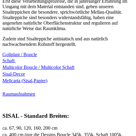
Erst diese Verarbeitungsprozesse, die in jahrelanger Erfahrung im
Umgang mit dem Material entstanden sind, geben unseren
Sisalteppichen die besondere, sprichwörtliche Mellau-Qualität.
Sisalteppiche sind besonders widerstandsfähig, haben eine
angenehm natürliche Oberflächenstruktur und regulieren auf
natürliche Weise das Raumklima.
Zudem sind Sisalteppiche antistatisch und aus natürlich
nachwachsendem Rohstoff hergestellt.
Goliplast / Boucle
Schaft
Multicolor Boucle / Multicolor Schaft
Sisal-Decor
Mellcarta (Sisal-Papier)
Raumaufnahmen
SISAL - Standard Breiten:
ca. 67, 90, 120, 160, 200 cm
ca. 400 cm (nur die Dessins Boucle 345k, 355k, Schaft 1005k,