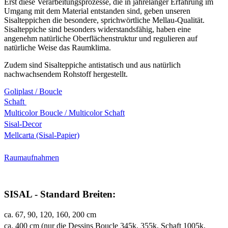
Erst diese Verarbeitungsprozesse, die in jahrelanger Erfahrung im
Umgang mit dem Material entstanden sind, geben unseren
Sisalteppichen die besondere, sprichwörtliche Mellau-Qualität.
Sisalteppiche sind besonders widerstandsfähig, haben eine
angenehm natürliche Oberflächenstruktur und regulieren auf
natürliche Weise das Raumklima.
Zudem sind Sisalteppiche antistatisch und aus natürlich
nachwachsendem Rohstoff hergestellt.
Goliplast / Boucle
Schaft
Multicolor Boucle / Multicolor Schaft
Sisal-Decor
Mellcarta (Sisal-Papier)
Raumaufnahmen
SISAL - Standard Breiten:
ca. 67, 90, 120, 160, 200 cm
ca. 400 cm (nur die Dessins Boucle 345k, 355k, Schaft 1005k,