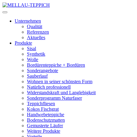
Unternehmen
Qualität
Referenzen
Aktuelles
Produkte
Sisal
Synthetik
Wolle
Bordürenteppiche + Bordüren
Sonderangebote
Sauberlauf
Wohnen in seiner schönsten Form
Natürlich professionell
Widerstandskraft und Langlebigkeit
Sonderprogramm Naturfaser
Teppichfliesen
Kokos Fischgrat
Handwebeteppiche
Bodenschutzmatten
Gemusterte Läufer
Weitere Produkte
Vorteile