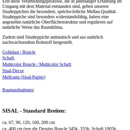
Erst diese Verarbeitungsprozesse, die in jahrelanger Erfahrung im
Umgang mit dem Material entstanden sind, geben unseren
Sisalteppichen die besondere, sprichwörtliche Mellau-Qualität.
Sisalteppiche sind besonders widerstandsfähig, haben eine
angenehm natürliche Oberflächenstruktur und regulieren auf
natürliche Weise das Raumklima.
Zudem sind Sisalteppiche antistatisch und aus natürlich
nachwachsendem Rohstoff hergestellt.
Goliplast / Boucle
Schaft
Multicolor Boucle / Multicolor Schaft
Sisal-Decor
Mellcarta (Sisal-Papier)
Raumaufnahmen
SISAL - Standard Breiten:
ca. 67, 90, 120, 160, 200 cm
ca. 400 cm (nur die Dessins Boucle 345k, 355k, Schaft 1005k,