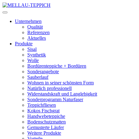
Unternehmen
Qualität
Referenzen
Aktuelles
Produkte
Sisal
Synthetik
Wolle
Bordürenteppiche + Bordüren
Sonderangebote
Sauberlauf
Wohnen in seiner schönsten Form
Natürlich professionell
Widerstandskraft und Langlebigkeit
Sonderprogramm Naturfaser
Teppichfliesen
Kokos Fischgrat
Handwebeteppiche
Bodenschutzmatten
Gemusterte Läufer
Weitere Produkte
Vorteile