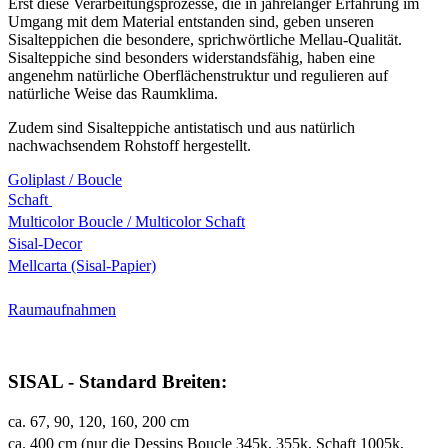
Erst diese Verarbeitungsprozesse, die in jahrelanger Erfahrung im
Umgang mit dem Material entstanden sind, geben unseren
Sisalteppichen die besondere, sprichwörtliche Mellau-Qualität.
Sisalteppiche sind besonders widerstandsfähig, haben eine
angenehm natürliche Oberflächenstruktur und regulieren auf
natürliche Weise das Raumklima.
Zudem sind Sisalteppiche antistatisch und aus natürlich
nachwachsendem Rohstoff hergestellt.
Goliplast / Boucle
Schaft
Multicolor Boucle / Multicolor Schaft
Sisal-Decor
Mellcarta (Sisal-Papier)
Raumaufnahmen
SISAL - Standard Breiten:
ca. 67, 90, 120, 160, 200 cm
ca. 400 cm (nur die Dessins Boucle 345k, 355k, Schaft 1005k,