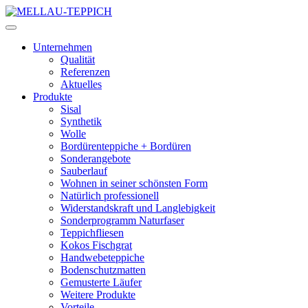
Unternehmen
Qualität
Referenzen
Aktuelles
Produkte
Sisal
Synthetik
Wolle
Bordürenteppiche + Bordüren
Sonderangebote
Sauberlauf
Wohnen in seiner schönsten Form
Natürlich professionell
Widerstandskraft und Langlebigkeit
Sonderprogramm Naturfaser
Teppichfliesen
Kokos Fischgrat
Handwebeteppiche
Bodenschutzmatten
Gemusterte Läufer
Weitere Produkte
Vorteile