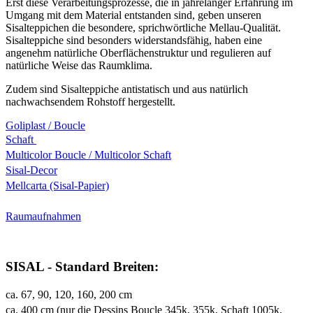
Erst diese Verarbeitungsprozesse, die in jahrelanger Erfahrung im
Umgang mit dem Material entstanden sind, geben unseren
Sisalteppichen die besondere, sprichwörtliche Mellau-Qualität.
Sisalteppiche sind besonders widerstandsfähig, haben eine
angenehm natürliche Oberflächenstruktur und regulieren auf
natürliche Weise das Raumklima.
Zudem sind Sisalteppiche antistatisch und aus natürlich
nachwachsendem Rohstoff hergestellt.
Goliplast / Boucle
Schaft
Multicolor Boucle / Multicolor Schaft
Sisal-Decor
Mellcarta (Sisal-Papier)
Raumaufnahmen
SISAL - Standard Breiten:
ca. 67, 90, 120, 160, 200 cm
ca. 400 cm (nur die Dessins Boucle 345k, 355k, Schaft 1005k,