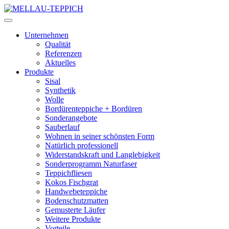
Unternehmen
Qualität
Referenzen
Aktuelles
Produkte
Sisal
Synthetik
Wolle
Bordürenteppiche + Bordüren
Sonderangebote
Sauberlauf
Wohnen in seiner schönsten Form
Natürlich professionell
Widerstandskraft und Langlebigkeit
Sonderprogramm Naturfaser
Teppichfliesen
Kokos Fischgrat
Handwebeteppiche
Bodenschutzmatten
Gemusterte Läufer
Weitere Produkte
Vorteile