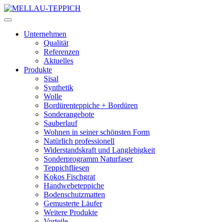
Unternehmen
Qualität
Referenzen
Aktuelles
Produkte
Sisal
Synthetik
Wolle
Bordürenteppiche + Bordüren
Sonderangebote
Sauberlauf
Wohnen in seiner schönsten Form
Natürlich professionell
Widerstandskraft und Langlebigkeit
Sonderprogramm Naturfaser
Teppichfliesen
Kokos Fischgrat
Handwebeteppiche
Bodenschutzmatten
Gemusterte Läufer
Weitere Produkte
Vorteile