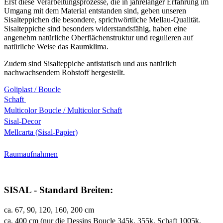
Erst diese Verarbeitungsprozesse, die in jahrelanger Erfahrung im
Umgang mit dem Material entstanden sind, geben unseren
Sisalteppichen die besondere, sprichwörtliche Mellau-Qualität.
Sisalteppiche sind besonders widerstandsfähig, haben eine
angenehm natürliche Oberflächenstruktur und regulieren auf
natürliche Weise das Raumklima.
Zudem sind Sisalteppiche antistatisch und aus natürlich
nachwachsendem Rohstoff hergestellt.
Goliplast / Boucle
Schaft
Multicolor Boucle / Multicolor Schaft
Sisal-Decor
Mellcarta (Sisal-Papier)
Raumaufnahmen
SISAL - Standard Breiten:
ca. 67, 90, 120, 160, 200 cm
ca. 400 cm (nur die Dessins Boucle 345k, 355k, Schaft 1005k,