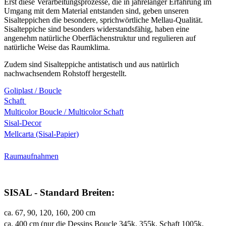
Erst diese Verarbeitungsprozesse, die in jahrelanger Erfahrung im
Umgang mit dem Material entstanden sind, geben unseren
Sisalteppichen die besondere, sprichwörtliche Mellau-Qualität.
Sisalteppiche sind besonders widerstandsfähig, haben eine
angenehm natürliche Oberflächenstruktur und regulieren auf
natürliche Weise das Raumklima.
Zudem sind Sisalteppiche antistatisch und aus natürlich
nachwachsendem Rohstoff hergestellt.
Goliplast / Boucle
Schaft
Multicolor Boucle / Multicolor Schaft
Sisal-Decor
Mellcarta (Sisal-Papier)
Raumaufnahmen
SISAL - Standard Breiten:
ca. 67, 90, 120, 160, 200 cm
ca. 400 cm (nur die Dessins Boucle 345k, 355k, Schaft 1005k,