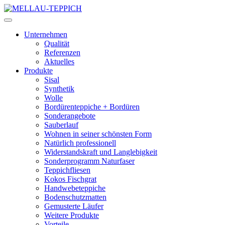
Unternehmen
Qualität
Referenzen
Aktuelles
Produkte
Sisal
Synthetik
Wolle
Bordürenteppiche + Bordüren
Sonderangebote
Sauberlauf
Wohnen in seiner schönsten Form
Natürlich professionell
Widerstandskraft und Langlebigkeit
Sonderprogramm Naturfaser
Teppichfliesen
Kokos Fischgrat
Handwebeteppiche
Bodenschutzmatten
Gemusterte Läufer
Weitere Produkte
Vorteile