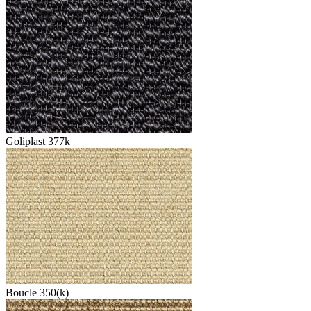
Goliplast 377k
Boucle 350(k)