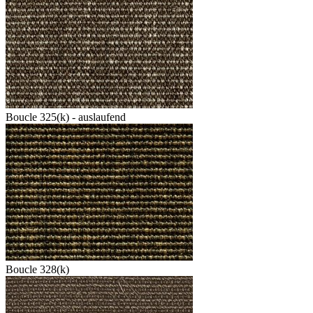
Boucle 325(k) - auslaufend
Boucle 328(k)