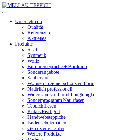
Unternehmen
Qualität
Referenzen
Aktuelles
Produkte
Sisal
Synthetik
Wolle
Bordürenteppiche + Bordüren
Sonderangebote
Sauberlauf
Wohnen in seiner schönsten Form
Natürlich professionell
Widerstandskraft und Langlebigkeit
Sonderprogramm Naturfaser
Teppichfliesen
Kokos Fischgrat
Handwebeteppiche
Bodenschutzmatten
Gemusterte Läufer
Weitere Produkte
Vorteile