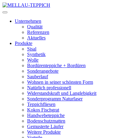
Unternehmen
Qualität
Referenzen
Aktuelles
Produkte
Sisal
Synthetik
Wolle
Bordürenteppiche + Bordüren
Sonderangebote
Sauberlauf
Wohnen in seiner schönsten Form
Natürlich professionell
Widerstandskraft und Langlebigkeit
Sonderprogramm Naturfaser
Teppichfliesen
Kokos Fischgrat
Handwebeteppiche
Bodenschutzmatten
Gemusterte Läufer
Weitere Produkte
Vorteile