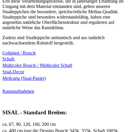
Erst diese Verarbeitungsprozesse, die in jahrelanger Erfahrung im
Umgang mit dem Material entstanden sind, geben unseren
Sisalteppichen die besondere, sprichwörtliche Mellau-Qualität.
Sisalteppiche sind besonders widerstandsfähig, haben eine
angenehm natürliche Oberflächenstruktur und regulieren auf
natürliche Weise das Raumklima.
Zudem sind Sisalteppiche antistatisch und aus natürlich
nachwachsendem Rohstoff hergestellt.
Goliplast / Boucle
Schaft
Multicolor Boucle / Multicolor Schaft
Sisal-Decor
Mellcarta (Sisal-Papier)
Raumaufnahmen
SISAL - Standard Breiten:
ca. 67, 90, 120, 160, 200 cm
ca. 400 cm (nur die Dessins Boucle 345k, 355k, Schaft 1005k,