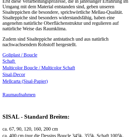
Erst diese Verarbeitungsprozesse, die in jahrelanger Erfahrung im
Umgang mit dem Material entstanden sind, geben unseren
Sisalteppichen die besondere, sprichwörtliche Mellau-Qualität.
Sisalteppiche sind besonders widerstandsfähig, haben eine
angenehm natürliche Oberflächenstruktur und regulieren auf
natürliche Weise das Raumklima.
Zudem sind Sisalteppiche antistatisch und aus natürlich
nachwachsendem Rohstoff hergestellt.
Goliplast / Boucle
Schaft
Multicolor Boucle / Multicolor Schaft
Sisal-Decor
Mellcarta (Sisal-Papier)
Raumaufnahmen
SISAL - Standard Breiten:
ca. 67, 90, 120, 160, 200 cm
ca. 400 cm (nur die Dessins Boucle 345k, 355k, Schaft 1005k,