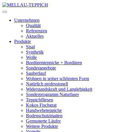
Unternehmen
Qualität
Referenzen
Aktuelles
Produkte
Sisal
Synthetik
Wolle
Bordürenteppiche + Bordüren
Sonderangebote
Sauberlauf
Wohnen in seiner schönsten Form
Natürlich professionell
Widerstandskraft und Langlebigkeit
Sonderprogramm Naturfaser
Teppichfliesen
Kokos Fischgrat
Handwebeteppiche
Bodenschutzmatten
Gemusterte Läufer
Weitere Produkte
Vorteile