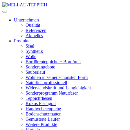
Unternehmen
Qualität
Referenzen
Aktuelles
Produkte
Sisal
Synthetik
Wolle
Bordürenteppiche + Bordüren
Sonderangebote
Sauberlauf
Wohnen in seiner schönsten Form
Natürlich professionell
Widerstandskraft und Langlebigkeit
Sonderprogramm Naturfaser
Teppichfliesen
Kokos Fischgrat
Handwebeteppiche
Bodenschutzmatten
Gemusterte Läufer
Weitere Produkte
Vorteile