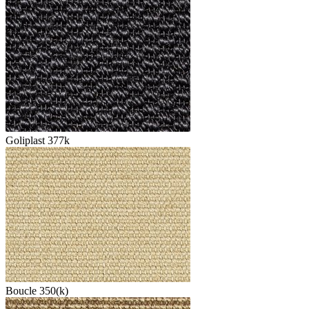
Goliplast 377k
Boucle 350(k)