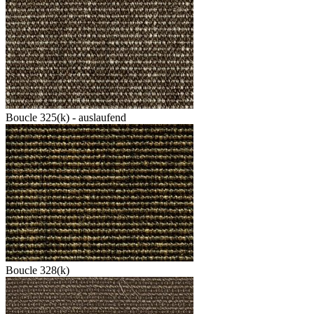
Boucle 325(k) - auslaufend
Boucle 328(k)