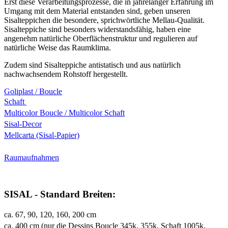
Erst diese Verarbeitungsprozesse, die in jahrelanger Erfahrung im
Umgang mit dem Material entstanden sind, geben unseren
Sisalteppichen die besondere, sprichwörtliche Mellau-Qualität.
Sisalteppiche sind besonders widerstandsfähig, haben eine
angenehm natürliche Oberflächenstruktur und regulieren auf
natürliche Weise das Raumklima.
Zudem sind Sisalteppiche antistatisch und aus natürlich
nachwachsendem Rohstoff hergestellt.
Goliplast / Boucle
Schaft
Multicolor Boucle / Multicolor Schaft
Sisal-Decor
Mellcarta (Sisal-Papier)
Raumaufnahmen
SISAL - Standard Breiten:
ca. 67, 90, 120, 160, 200 cm
ca. 400 cm (nur die Dessins Boucle 345k, 355k, Schaft 1005k,