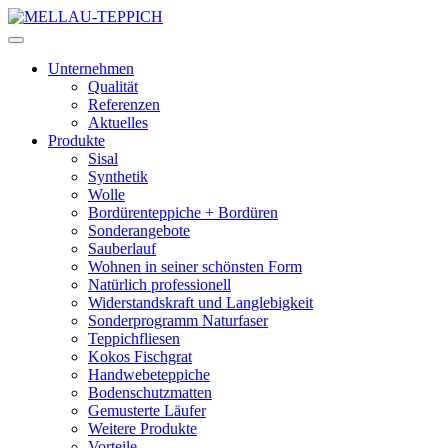
Unternehmen
Qualität
Referenzen
Aktuelles
Produkte
Sisal
Synthetik
Wolle
Bordürenteppiche + Bordüren
Sonderangebote
Sauberlauf
Wohnen in seiner schönsten Form
Natürlich professionell
Widerstandskraft und Langlebigkeit
Sonderprogramm Naturfaser
Teppichfliesen
Kokos Fischgrat
Handwebeteppiche
Bodenschutzmatten
Gemusterte Läufer
Weitere Produkte
Vorteile