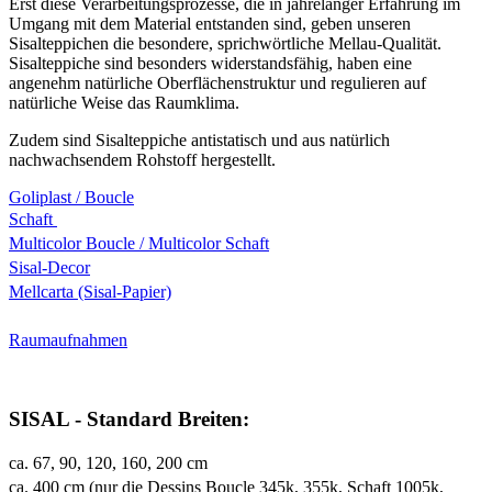
Erst diese Verarbeitungsprozesse, die in jahrelanger Erfahrung im
Umgang mit dem Material entstanden sind, geben unseren
Sisalteppichen die besondere, sprichwörtliche Mellau-Qualität.
Sisalteppiche sind besonders widerstandsfähig, haben eine
angenehm natürliche Oberflächenstruktur und regulieren auf
natürliche Weise das Raumklima.
Zudem sind Sisalteppiche antistatisch und aus natürlich
nachwachsendem Rohstoff hergestellt.
Goliplast / Boucle
Schaft
Multicolor Boucle / Multicolor Schaft
Sisal-Decor
Mellcarta (Sisal-Papier)
Raumaufnahmen
SISAL - Standard Breiten:
ca. 67, 90, 120, 160, 200 cm
ca. 400 cm (nur die Dessins Boucle 345k, 355k, Schaft 1005k,