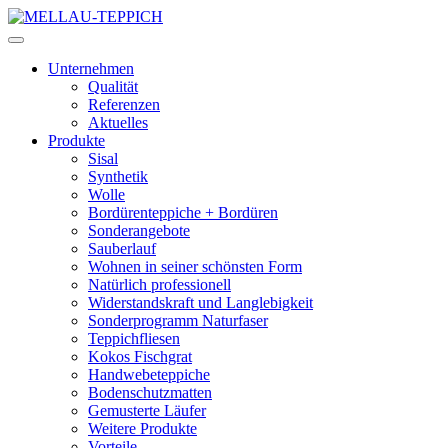
Unternehmen
Qualität
Referenzen
Aktuelles
Produkte
Sisal
Synthetik
Wolle
Bordürenteppiche + Bordüren
Sonderangebote
Sauberlauf
Wohnen in seiner schönsten Form
Natürlich professionell
Widerstandskraft und Langlebigkeit
Sonderprogramm Naturfaser
Teppichfliesen
Kokos Fischgrat
Handwebeteppiche
Bodenschutzmatten
Gemusterte Läufer
Weitere Produkte
Vorteile