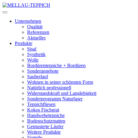
Unternehmen
Qualität
Referenzen
Aktuelles
Produkte
Sisal
Synthetik
Wolle
Bordürenteppiche + Bordüren
Sonderangebote
Sauberlauf
Wohnen in seiner schönsten Form
Natürlich professionell
Widerstandskraft und Langlebigkeit
Sonderprogramm Naturfaser
Teppichfliesen
Kokos Fischgrat
Handwebeteppiche
Bodenschutzmatten
Gemusterte Läufer
Weitere Produkte
Vorteile