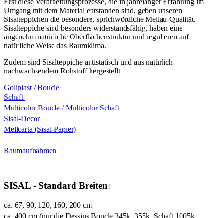
Erst diese Verarbeitungsprozesse, die in jahrelanger Erfahrung im
Umgang mit dem Material entstanden sind, geben unseren
Sisalteppichen die besondere, sprichwörtliche Mellau-Qualität.
Sisalteppiche sind besonders widerstandsfähig, haben eine
angenehm natürliche Oberflächenstruktur und regulieren auf
natürliche Weise das Raumklima.
Zudem sind Sisalteppiche antistatisch und aus natürlich
nachwachsendem Rohstoff hergestellt.
Goliplast / Boucle
Schaft
Multicolor Boucle / Multicolor Schaft
Sisal-Decor
Mellcarta (Sisal-Papier)
Raumaufnahmen
SISAL - Standard Breiten:
ca. 67, 90, 120, 160, 200 cm
ca. 400 cm (nur die Dessins Boucle 345k, 355k, Schaft 1005k,