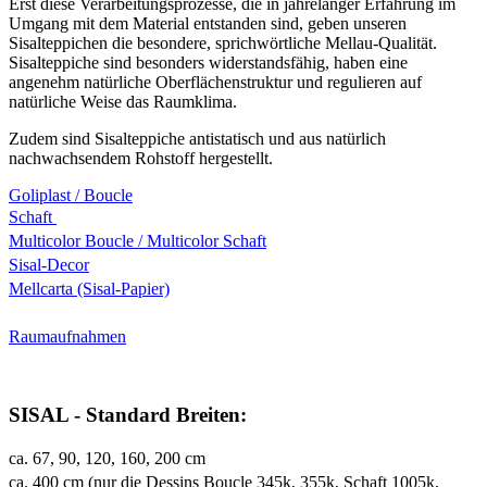
Erst diese Verarbeitungsprozesse, die in jahrelanger Erfahrung im
Umgang mit dem Material entstanden sind, geben unseren
Sisalteppichen die besondere, sprichwörtliche Mellau-Qualität.
Sisalteppiche sind besonders widerstandsfähig, haben eine
angenehm natürliche Oberflächenstruktur und regulieren auf
natürliche Weise das Raumklima.
Zudem sind Sisalteppiche antistatisch und aus natürlich
nachwachsendem Rohstoff hergestellt.
Goliplast / Boucle
Schaft
Multicolor Boucle / Multicolor Schaft
Sisal-Decor
Mellcarta (Sisal-Papier)
Raumaufnahmen
SISAL - Standard Breiten:
ca. 67, 90, 120, 160, 200 cm
ca. 400 cm (nur die Dessins Boucle 345k, 355k, Schaft 1005k,