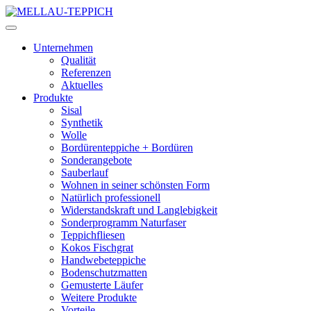
Unternehmen
Qualität
Referenzen
Aktuelles
Produkte
Sisal
Synthetik
Wolle
Bordürenteppiche + Bordüren
Sonderangebote
Sauberlauf
Wohnen in seiner schönsten Form
Natürlich professionell
Widerstandskraft und Langlebigkeit
Sonderprogramm Naturfaser
Teppichfliesen
Kokos Fischgrat
Handwebeteppiche
Bodenschutzmatten
Gemusterte Läufer
Weitere Produkte
Vorteile