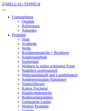
Unternehmen
Qualität
Referenzen
Aktuelles
Produkte
Sisal
Synthetik
Wolle
Bordürenteppiche + Bordüren
Sonderangebote
Sauberlauf
Wohnen in seiner schönsten Form
Natürlich professionell
Widerstandskraft und Langlebigkeit
Sonderprogramm Naturfaser
Teppichfliesen
Kokos Fischgrat
Handwebeteppiche
Bodenschutzmatten
Gemusterte Läufer
Weitere Produkte
Vorteile