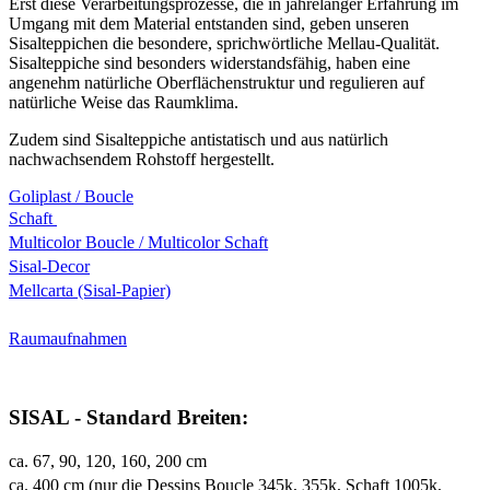
Erst diese Verarbeitungsprozesse, die in jahrelanger Erfahrung im
Umgang mit dem Material entstanden sind, geben unseren
Sisalteppichen die besondere, sprichwörtliche Mellau-Qualität.
Sisalteppiche sind besonders widerstandsfähig, haben eine
angenehm natürliche Oberflächenstruktur und regulieren auf
natürliche Weise das Raumklima.
Zudem sind Sisalteppiche antistatisch und aus natürlich
nachwachsendem Rohstoff hergestellt.
Goliplast / Boucle
Schaft
Multicolor Boucle / Multicolor Schaft
Sisal-Decor
Mellcarta (Sisal-Papier)
Raumaufnahmen
SISAL - Standard Breiten:
ca. 67, 90, 120, 160, 200 cm
ca. 400 cm (nur die Dessins Boucle 345k, 355k, Schaft 1005k,