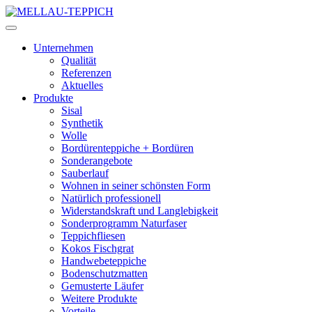
Unternehmen
Qualität
Referenzen
Aktuelles
Produkte
Sisal
Synthetik
Wolle
Bordürenteppiche + Bordüren
Sonderangebote
Sauberlauf
Wohnen in seiner schönsten Form
Natürlich professionell
Widerstandskraft und Langlebigkeit
Sonderprogramm Naturfaser
Teppichfliesen
Kokos Fischgrat
Handwebeteppiche
Bodenschutzmatten
Gemusterte Läufer
Weitere Produkte
Vorteile