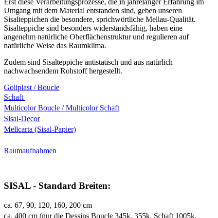
Erst diese Verarbeitungsprozesse, die in jahrelanger Erfahrung im
Umgang mit dem Material entstanden sind, geben unseren
Sisalteppichen die besondere, sprichwörtliche Mellau-Qualität.
Sisalteppiche sind besonders widerstandsfähig, haben eine
angenehm natürliche Oberflächenstruktur und regulieren auf
natürliche Weise das Raumklima.
Zudem sind Sisalteppiche antistatisch und aus natürlich
nachwachsendem Rohstoff hergestellt.
Goliplast / Boucle
Schaft
Multicolor Boucle / Multicolor Schaft
Sisal-Decor
Mellcarta (Sisal-Papier)
Raumaufnahmen
SISAL - Standard Breiten:
ca. 67, 90, 120, 160, 200 cm
ca. 400 cm (nur die Dessins Boucle 345k, 355k, Schaft 1005k,