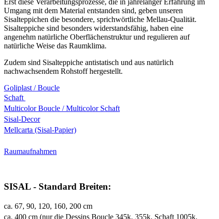
Erst diese Verarbeitungsprozesse, die in jahrelanger Erfahrung im
Umgang mit dem Material entstanden sind, geben unseren
Sisalteppichen die besondere, sprichwörtliche Mellau-Qualität.
Sisalteppiche sind besonders widerstandsfähig, haben eine
angenehm natürliche Oberflächenstruktur und regulieren auf
natürliche Weise das Raumklima.
Zudem sind Sisalteppiche antistatisch und aus natürlich
nachwachsendem Rohstoff hergestellt.
Goliplast / Boucle
Schaft
Multicolor Boucle / Multicolor Schaft
Sisal-Decor
Mellcarta (Sisal-Papier)
Raumaufnahmen
SISAL - Standard Breiten:
ca. 67, 90, 120, 160, 200 cm
ca. 400 cm (nur die Dessins Boucle 345k, 355k, Schaft 1005k,