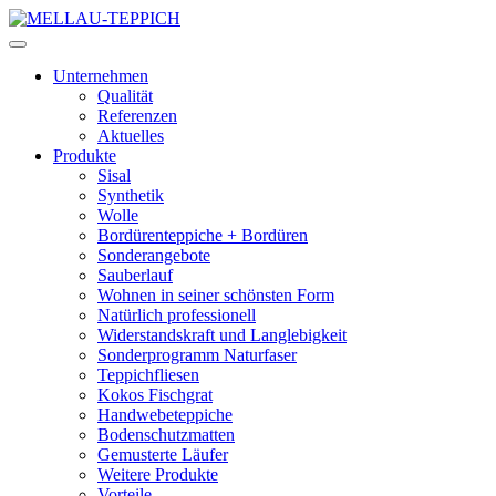
Unternehmen
Qualität
Referenzen
Aktuelles
Produkte
Sisal
Synthetik
Wolle
Bordürenteppiche + Bordüren
Sonderangebote
Sauberlauf
Wohnen in seiner schönsten Form
Natürlich professionell
Widerstandskraft und Langlebigkeit
Sonderprogramm Naturfaser
Teppichfliesen
Kokos Fischgrat
Handwebeteppiche
Bodenschutzmatten
Gemusterte Läufer
Weitere Produkte
Vorteile