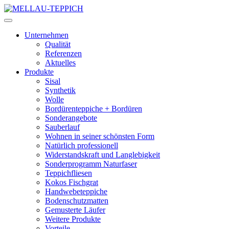
Unternehmen
Qualität
Referenzen
Aktuelles
Produkte
Sisal
Synthetik
Wolle
Bordürenteppiche + Bordüren
Sonderangebote
Sauberlauf
Wohnen in seiner schönsten Form
Natürlich professionell
Widerstandskraft und Langlebigkeit
Sonderprogramm Naturfaser
Teppichfliesen
Kokos Fischgrat
Handwebeteppiche
Bodenschutzmatten
Gemusterte Läufer
Weitere Produkte
Vorteile