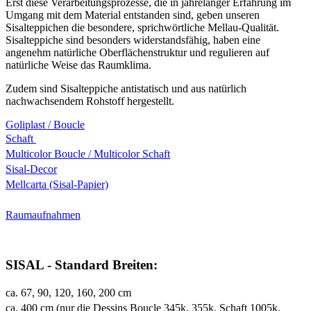
Erst diese Verarbeitungsprozesse, die in jahrelanger Erfahrung im
Umgang mit dem Material entstanden sind, geben unseren
Sisalteppichen die besondere, sprichwörtliche Mellau-Qualität.
Sisalteppiche sind besonders widerstandsfähig, haben eine
angenehm natürliche Oberflächenstruktur und regulieren auf
natürliche Weise das Raumklima.
Zudem sind Sisalteppiche antistatisch und aus natürlich
nachwachsendem Rohstoff hergestellt.
Goliplast / Boucle
Schaft
Multicolor Boucle / Multicolor Schaft
Sisal-Decor
Mellcarta (Sisal-Papier)
Raumaufnahmen
SISAL - Standard Breiten:
ca. 67, 90, 120, 160, 200 cm
ca. 400 cm (nur die Dessins Boucle 345k, 355k, Schaft 1005k,